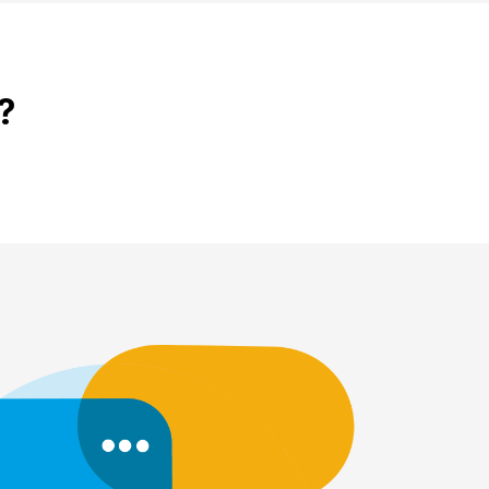
?
Verhuizen