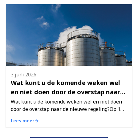
3 juni 2026
Wat kunt u de komende weken wel
en niet doen door de overstap naar
de nieuwe regeling?
Wat kunt u de komende weken wel en niet doen
door de overstap naar de nieuwe regeling?Op 1
juli 2026 zijn we overgestapt naar een nieuwe
Lees meer
pensioenregeling. Met die overstap hebben we
ook de website vol…