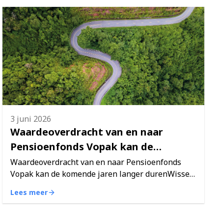
3 juni 2026
Waardeoverdracht van en naar
Pensioenfonds Vopak kan de
komende jaren langer duren
Waardeoverdracht van en naar Pensioenfonds
Vopak kan de komende jaren langer durenWisselt
u van baan en wilt u uw pensioen meenemen
Lees meer
naar het pensioenfonds van uw nieuwe
werkgever? Houd er dan rekening…