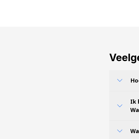
Veelg
Ho
Ik
Wa
Wa